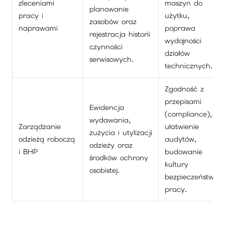
zleceniami
maszyn do
planowanie
pracy i
użytku,
zasobów oraz
naprawami
poprawa
rejestracja historii
wydajności
czynności
działów
serwisowych.
technicznych.
Zgodność z
przepisami
Ewidencja
(compliance),
wydawania,
Zarządzanie
ułatwienie
zużycia i utylizacji
odzieżą roboczą
audytów,
odzieży oraz
i BHP
budowanie
środków ochrony
kultury
osobistej.
bezpieczeństwa
pracy.