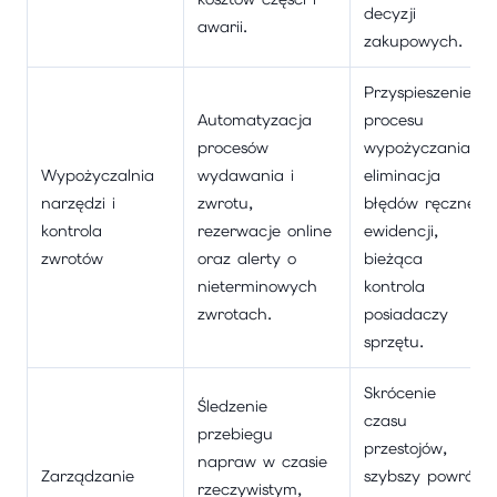
decyzji
awarii.
zakupowych.
Przyspieszenie
Automatyzacja
procesu
procesów
wypożyczania,
Wypożyczalnia
wydawania i
eliminacja
narzędzi i
zwrotu,
błędów ręcznej
kontrola
rezerwacje online
ewidencji,
zwrotów
oraz alerty o
bieżąca
nieterminowych
kontrola
zwrotach.
posiadaczy
sprzętu.
Skrócenie
Śledzenie
czasu
przebiegu
przestojów,
napraw w czasie
Zarządzanie
szybszy powrót
rzeczywistym,