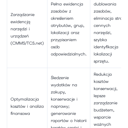
Pełna ewidencja
dublowania
zasobów z
zasobów,
Zarządzanie
określeniem
eliminacja strat
ewidencją
atrybutów, grup,
cennych
narzędzi i
lokalizacji oraz
narzędzi,
urządzeń
przypisaniem
szybka
(CMMS/TCS.net)
osób
identyfikacja
odpowiedzialnych.
lokalizacji
sprzętu.
Redukcja
Śledzenie
kosztów
wydatków na
konserwacji,
zakupy,
lepsze
Optymalizacja
konserwacje i
zarządzanie
kosztów i analiza
naprawy;
budżetem,
finansowa
generowanie
wsparcie
raportów o historii
ważnych
kosztów części i