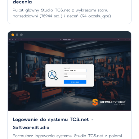
zlecenia
Pulpit główny Studio TCS.net z wykresami stanu
narzędziowni (78944 szt.) i zleceń (94 oczekujące)
Logowanie do systemu TCS.net -
SoftwareStudio
Formularz logowania systemu Studio TCS.net z polami