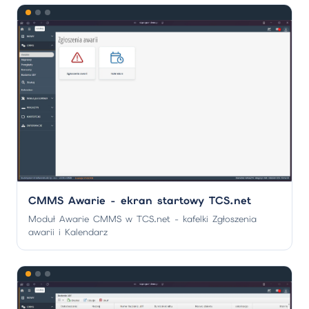
CMMS Awarie - ekran startowy TCS.net
Moduł Awarie CMMS w TCS.net - kafelki Zgłoszenia
awarii i Kalendarz