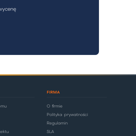
 wycenę
FIRMA
temu
O firmie
Polityka prywatności
Regulamin
ektu
SLA