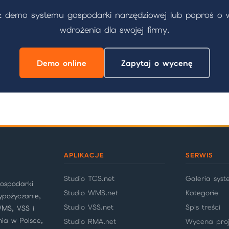
 demo systemu gospodarki narzędziowej lub poproś o
wdrożenia dla swojej firmy.
Demo online
Zapytaj o wycenę
APLIKACJE
SERWIS
Studio TCS.net
Galeria sys
gospodarki
Studio WMS.net
Kategorie
ypożyczanie,
Studio VSS.net
Spis treści
WMS, VSS i
nia w Polsce,
Studio RMA.net
Wycena proj