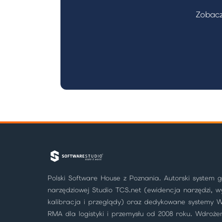
Zobacz
Polski Software House z Poznania. Autorski system 
narzędziowej Studio TCS.net (ewidencja narzędzi, w
kalibracja i przeglądy) oraz dedykowane systemy 
RMA dla logistyki i przemysłu od 2008 roku. Wdroże