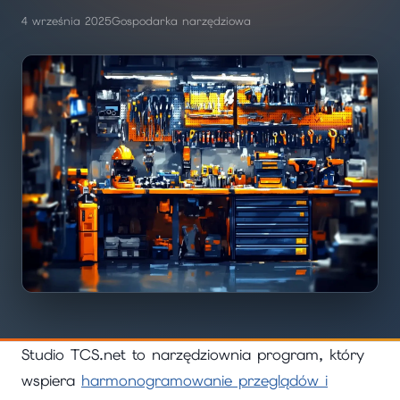
4 września 2025
Gospodarka narzędziowa
Studio TCS.net to narzędziownia program, który
wspiera
harmonogramowanie przeglądów i