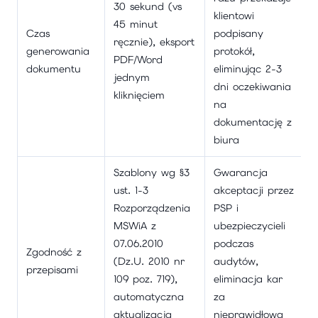
30 sekund (vs
klientowi
45 minut
Czas
podpisany
ręcznie), eksport
generowania
protokół,
PDF/Word
dokumentu
eliminując 2-3
jednym
dni oczekiwania
kliknięciem
na
dokumentację z
biura
Szablony wg §3
Gwarancja
ust. 1-3
akceptacji przez
Rozporządzenia
PSP i
MSWiA z
ubezpieczycieli
07.06.2010
podczas
Zgodność z
(Dz.U. 2010 nr
audytów,
przepisami
109 poz. 719),
eliminacja kar
automatyczna
za
aktualizacja
nieprawidłową