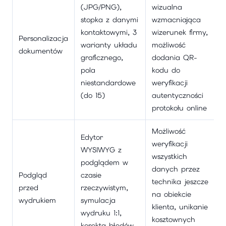
(JPG/PNG),
wizualna
stopka z danymi
wzmacniająca
kontaktowymi, 3
wizerunek firmy,
Personalizacja
warianty układu
możliwość
dokumentów
graficznego,
dodania QR-
pola
kodu do
niestandardowe
weryfikacji
(do 15)
autentyczności
protokołu online
Możliwość
Edytor
weryfikacji
WYSIWYG z
wszystkich
podglądem w
danych przez
Podgląd
czasie
technika jeszcze
przed
rzeczywistym,
na obiekcie
wydrukiem
symulacja
klienta, unikanie
wydruku 1:1,
kosztownych
korekta błędów